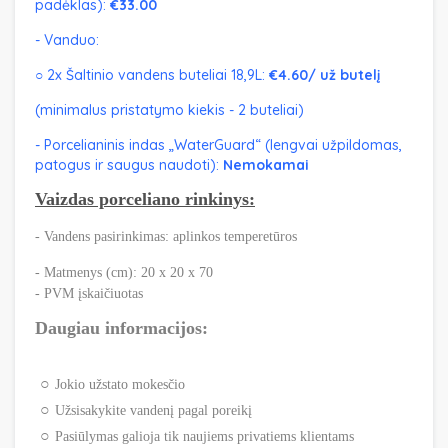
padėklas):
€33.00
- Vanduo:
○ 2x Šaltinio vandens buteliai 18,9L:
€4.60/ už butelį
(minimalus pristatymo kiekis - 2 buteliai)
- Porcelianinis indas „WaterGuard“ (lengvai užpildomas,
patogus ir saugus naudoti):
Nemokamai
Vaizdas porceliano rinkinys:
- Vandens pasirinkimas: aplinkos temperetūros
- Matmenys (cm): 20 x 20 x 70
- PVM įskaičiuotas
Daugiau informacijos:
Jokio užstato mokesčio
Užsisakykite vandenį pagal poreikį
Pasiūlymas galioja tik naujiems privatiems klientams