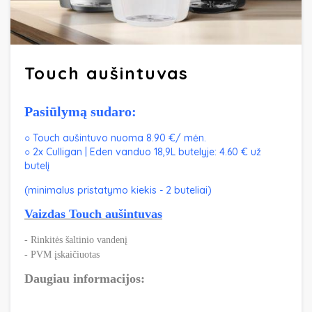
Touch aušintuvas
Pasiūlymą sudaro:
○ Touch aušintuvo nuoma 8.90 €/ mėn.
○ 2x Culligan | Eden vanduo 18,9L butelyje: 4.60 € už
butelį
(minimalus pristatymo kiekis - 2 buteliai)
Vaizdas Touch aušintuvas
- Rinkitės šaltinio vandenį
- PVM įskaičiuotas
Daugiau informacijos: