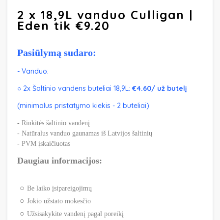
2 x 18,9L vanduo Culligan |
Eden tik €9.20
Pasiūlymą sudaro:
- Vanduo:
○ 2x Šaltinio vandens buteliai 18,9L:
€4.60/ už butelį
(minimalus pristatymo kiekis - 2 buteliai)
- Rinkitės šaltinio vandenį
- Natūralus vanduo gaunamas iš Latvijos šaltinių
- PVM įskaičiuotas
Daugiau informacijos:
Be laiko įsipareigojimų
Jokio užstato mokesčio
Užsisakykite vandenį pagal poreikį