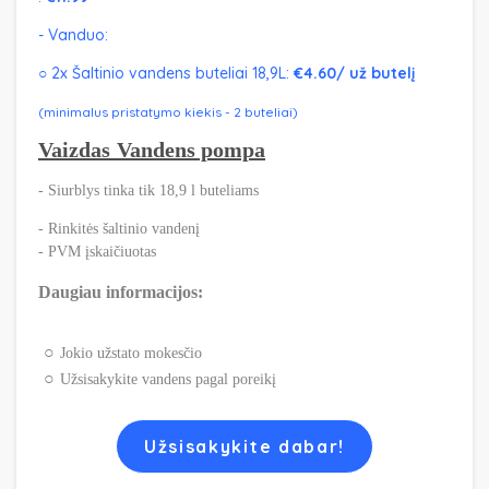
- Vanduo:
○ 2x Šaltinio vandens buteliai 18,9L:
€4.60/ už butelį
(minimalus pristatymo kiekis - 2 buteliai)
Vaizdas
Vandens pompa
- Siurblys tinka tik 18,9 l buteliams
- Rinkitės šaltinio vandenį
- PVM įskaičiuotas
Daugiau informacijos:
Jokio užstato mokesčio
Užsisakykite vandens pagal poreikį
Užsisakykite dabar!