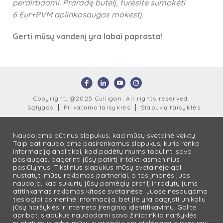
perdirbdami. Praradę butelį, turėsite sumokėti
6 Eur+PVM aplinkosaugos mokestį.
Gerti mūsų vandenį yra labai paprasta!
Copyright, @2025 Culligan. All rights reserved.
Sąlygos
Privatumo taisyklės
Slapukų taisyklės
Naudojame būtinus slapukus, kad mūsų svetainė veiktų.
Taip pat naudojame pasirenkamus slapukus, kurie renka
informaciją analitikai, kad padėtų mums tobulinti savo
paslaugas, pagerinti jūsų patirtį ir teikti asmeninius
pasiūlymus. Tikslinius slapukus mūsų svetainėje gali
nustatyti mūsų reklamos partneriai, o tos įmonės juos
naudoja, kad sukurtų jūsų pomėgių profilį ir rodytų jums
atitinkamas reklamas kitose svetainėse. Juose nesaugoma
tiesiogiai asmeninė informacija, bet jie yra pagrįsti unikaliu
jūsų naršyklės ir interneto įrenginio identifikavimu. Galite
apriboti slapukus naudodami savo žiniatinklio naršyklės
nustatymus arba mūsų svetainėje spustelėdami nustatymų