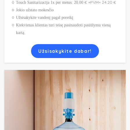
€ +PVM= 24.20 €
Touch Sanitarizacija 1x per metus: 20.00
Jokio užstato mokesčio
Užsisakykite vandenį pagal poreikį
Kiekvienas klientas turi teisę pasinaudoti pasiūlymu vieną
kartą.
Užsisakykite dabar!