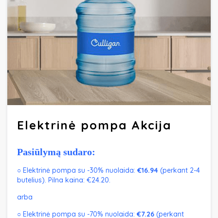
Elektrinė pompa Akcija
Pasiūlymą sudaro:
○ Elektrinė pompa su -30% nuolaida:
€16.94
(perkant 2-4
butelius). P
ilna kaina: €24.20.
arba
○ Elektrinė pompa su -70% nuolaida:
€7.26
(perkant