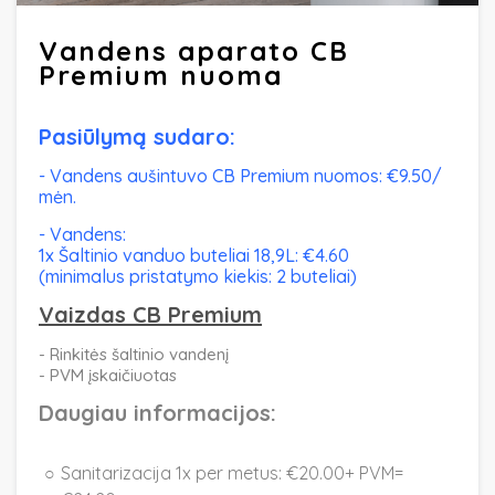
Vandens aparato CB
Premium nuoma
Pasiūlymą sudaro:
- Vandens aušintuvo CB Premium nuomos: €9.50/
mėn.
- Vandens:
1x Šaltinio vanduo buteliai 18,9L: €4.60
(minimalus pristatymo kiekis: 2 buteliai)
Vaizdas CB Premium
- Rinkitės šaltinio vandenį
- PVM įskaičiuotas
Daugiau informacijos:
Sanitarizacija 1x per metus: €20.00+ PVM=