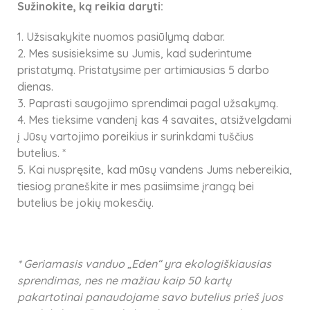
Sužinokite, ką reikia daryti:
1. Užsisakykite nuomos pasiūlymą dabar.
2. Mes susisieksime su Jumis, kad suderintume
pristatymą. Pristatysime per artimiausias 5 darbo
dienas.
3. Paprasti saugojimo sprendimai pagal užsakymą.
4. Mes tieksime vandenį kas 4 savaites, atsižvelgdami
į Jūsų vartojimo poreikius ir surinkdami tuščius
butelius. *
5. Kai nuspręsite, kad mūsų vandens Jums nebereikia,
tiesiog praneškite ir mes pasiimsime įrangą bei
butelius be jokių mokesčių.
* Geriamasis vanduo „Eden“ yra ekologiškiausias
sprendimas, nes ne mažiau kaip 50 kartų
pakartotinai panaudojame savo butelius prieš juos