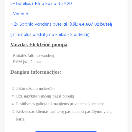
5+ butelius). P
ilna kaina: €24.20.
- Vanduo:
○ 2x Šaltinio vandens buteliai 18,9L:
€4.60/ už butelį
(minimalus pristatymo kiekis - 2 buteliai)
Vaizdas Elektrinė pompa
- Rinkitės šaltinio vandenį
- PVM įskaičiuotas
Daugiau informacijos:
Jokio užstato mokesčio
Užsisakykite vandenį pagal poreikį
Pasiūlymas galioja tik naujiems privatiems klientams
Kiekvienas klientas turi teisę pasinaudoti pasiūlymu vieną
kartą.