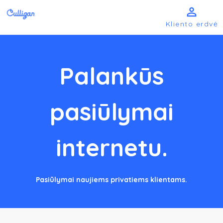

Kliento erdvė
Palankūs
pasiūlymai
internetu.
Pasiūlymai naujiems privatiems klientams.