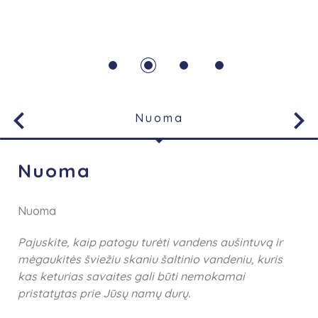
Šaltinis:
Europos „WaterCoolers“ geros higienos praktikos
kodeksas apsaugo vartotojus.
1
2
3
4
keyboard_arrow_left
keyboard_arrow_right
Nuoma
Nuoma
Nuoma
Pajuskite, kaip patogu turėti vandens aušintuvą ir
mėgaukitės šviežiu skaniu šaltinio vandeniu, kuris
kas keturias savaites gali būti nemokamai
pristatytas prie Jūsų namų durų.